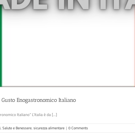
co Gusto Enogastronomico Italiano
nomico Italiano” L’Italia è da [...]
i
,
Salute e Benessere
,
sicurezza alimentare
|
0 Comments