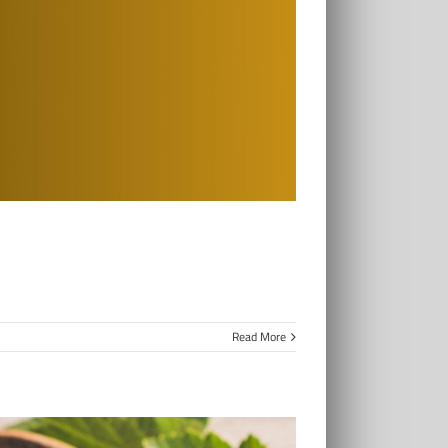
Read More