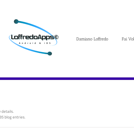
Damiano Loffredo
Fai Vo
 details.
5 blog entries.