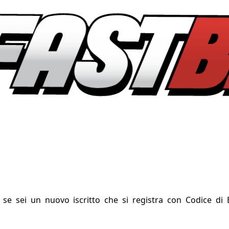
se sei un nuovo iscritto che si registra con Codice di