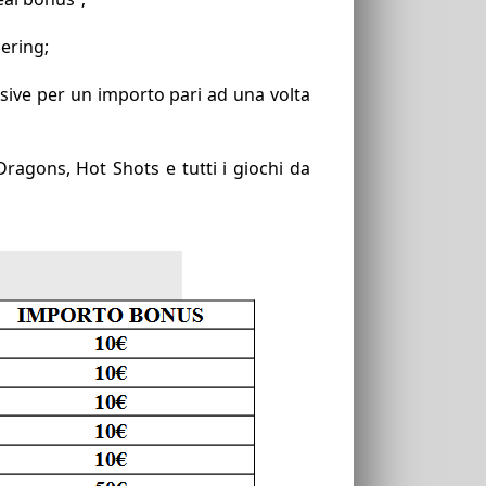
gering;
ssive per un importo pari ad una volta
ragons, Hot Shots e tutti i giochi da