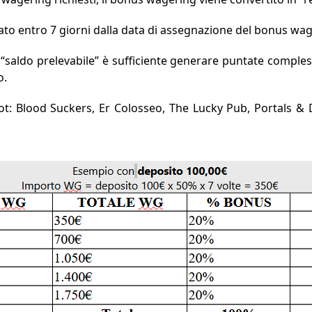
zzato entro 7 giorni dalla data di assegnazione del bonus wa
 “saldo prelevabile” è sufficiente generare puntate comple
o.
ot: Blood Suckers, Er Colosseo, The Lucky Pub, Portals & D