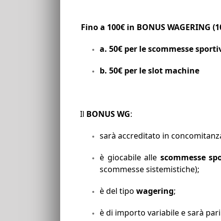
Fino a 100€ in BONUS WAGERING (10
a. 50€ per le scommesse sporti
b. 50€ per le slot machine
Il
BONUS WG
:
sarà accreditato in concomitanz
è giocabile alle
scommesse spor
scommesse sistemistiche);
è del tipo
wagering
;
è di importo variabile e sarà pari