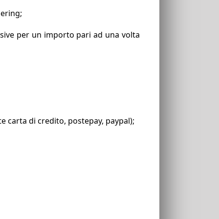
gering;
ssive per un importo pari ad una volta
e carta di credito, postepay, paypal);