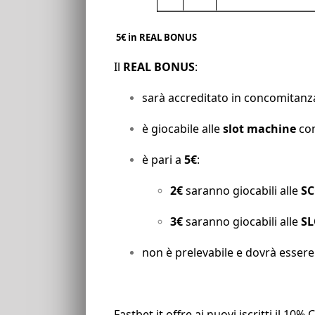
5€ in REAL BONUS
Il
REAL BONUS
:
sarà accreditato in concomitanz
è giocabile alle
slot machine
con
è pari a
5€
:
2€
saranno giocabili alle
SC
3€
saranno giocabili alle
SL
non è prelevabile e dovrà esser
Fastbet.it offre ai nuovi iscritti il 10