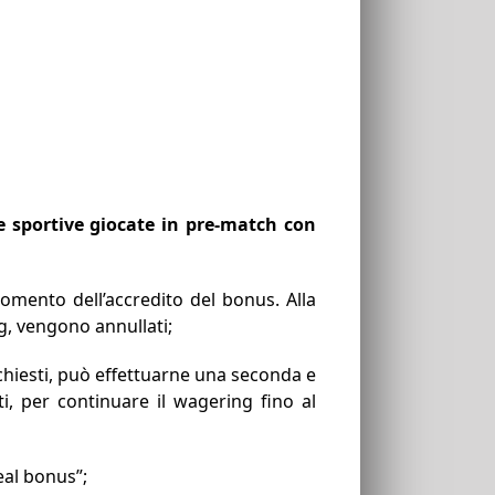
sportive giocate in pre-match con
momento dell’accredito del bonus. Alla
ng, vengono annullati;
richiesti, può effettuarne una seconda e
ti, per continuare il wagering fino al
eal bonus”;