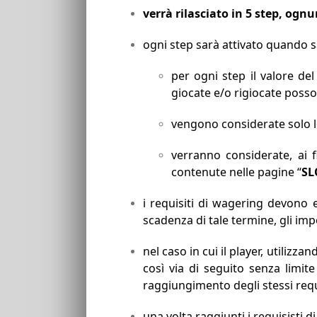
verrà rilasciato in 5 step, ogn
ogni step sarà attivato quando s
per ogni step il valore 
giocate e/o rigiocate posso
vengono considerate solo le
verranno considerate, ai f
contenute nelle pagine “
SL
i requisiti di wagering devono e
scadenza di tale termine, gli imp
nel caso in cui il player, utilizz
così via di seguito senza limite
raggiungimento degli stessi requi
una volta raggiunti i requisisti d