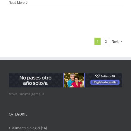
Read More
1
2
Next
trova l'anima gemella
CATEGORIE
alimenti biologici (14)