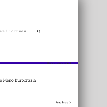
lare il Tuo Busness
Home
/
Uncategorized
e e Meno Burocrazia
Read More