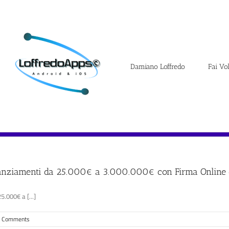
Damiano Loffredo
Fai Vo
: Finanziamenti da 25.000€ a 3.000.000€ con Firma Onlin
5.000€ a [...]
 Comments