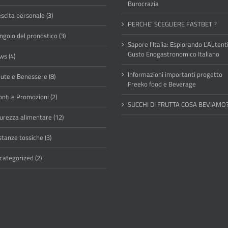
Burocrazia
scita personale (3)
PERCHE’ SCEGLIERE FASTBET ?
ngolo del pronostico (3)
Sapore l’Italia: Esplorando L’Autent
Gusto Enogastronomico Italiano
ws (4)
Informazioni importanti progetto
lute e Benessere (8)
Freeko food e Beverage
onti e Promozioni (2)
SUCCHI DI FRUTTA COSA BEVIAMO
curezza alimentare (12)
stanze tossiche (3)
categorized (2)