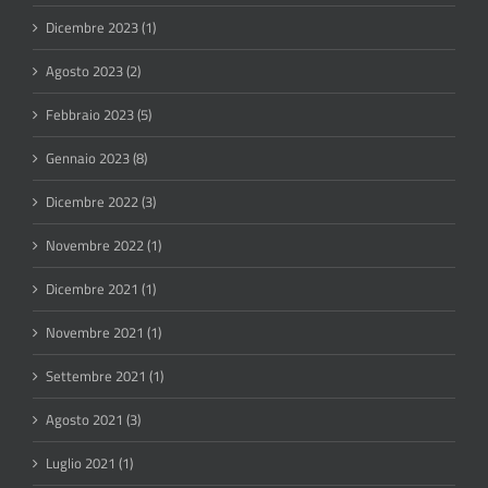
Dicembre 2023 (1)
Agosto 2023 (2)
Febbraio 2023 (5)
Gennaio 2023 (8)
Dicembre 2022 (3)
Novembre 2022 (1)
Dicembre 2021 (1)
Novembre 2021 (1)
Settembre 2021 (1)
Agosto 2021 (3)
Luglio 2021 (1)