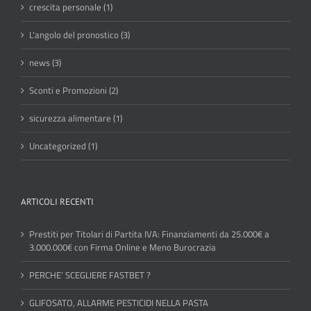
crescita personale (1)
L'angolo del pronostico (3)
news (3)
Sconti e Promozioni (2)
sicurezza alimentare (1)
Uncategorized (1)
ARTICOLI RECENTI
Prestiti per Titolari di Partita IVA: Finanziamenti da 25.000€ a
3.000.000€ con Firma Online e Meno Burocrazia
PERCHE’ SCEGLIERE FASTBET ?
GLIFOSATO, ALLARME PESTICIDI NELLA PASTA