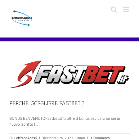
Skip
to
content
PERCHE’ SCEGLIERE FASTBET ?
BONUS BENVENUTOFastbet.it ti offre 3 bonus esclusivi se sei un
nuovo iscritto [...]
By
LoffredoApps©
|
Dicembre 9th, 2023
|
news
|
0 Comments