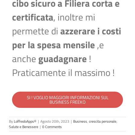
cibo sicuro a Filiera corta e
certificata
, inoltre mi
permette di
azzerare i costi
per la spesa mensile
,e
anche
guadagnare
!
Praticamente il massimo !
SI ! VOGLIO MAGGIORI INFORMAZIONI SUL
BUSINESS FREEKO
By
LoffredoApps©
|
Agosto 20th, 2023
|
Business
,
crescita personale
,
Salute e Benessere
|
0 Comments