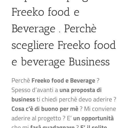
Freeko food e
Beverage . Perchè
scegliere Freeko food
e beverage Business
Perchè
Freeko food e Beverage
?
Spesso d’avanti a
una proposta di
business
ti chiedi perchè devo aderire ?
Cosa c’è di buono per mè
? Mi conviene
aderire al progetto ? E’
un opportunità
che mi
farà guadagnare
?
E’ il solito