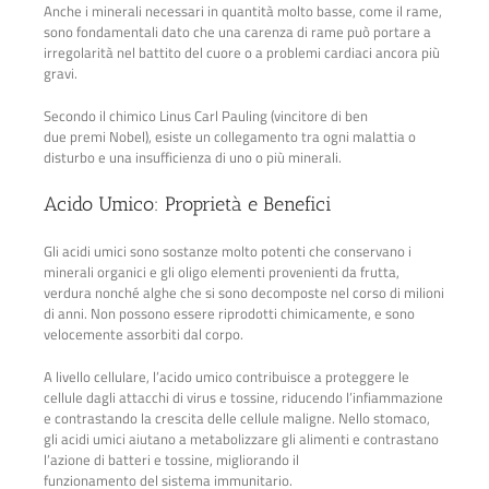
Anche i minerali necessari in quantità molto basse, come il rame,
sono fondamentali dato che una carenza di rame può portare a
irregolarità nel battito del cuore o a problemi cardiaci ancora più
gravi.
Secondo il chimico Linus Carl Pauling (vincitore di ben
due premi Nobel), esiste un collegamento tra ogni malattia o
disturbo e una insufficienza di uno o più minerali.
Acido Umico
: Proprietà e Benefici
Gli acidi umici sono sostanze molto potenti che conservano i
minerali organici e gli oligo elementi provenienti da frutta,
verdura nonché alghe che si sono decomposte nel corso di milioni
di anni. Non possono essere riprodotti chimicamente, e sono
velocemente assorbiti dal corpo.
A livello cellulare, l’acido umico contribuisce a proteggere le
cellule dagli attacchi di virus e tossine, riducendo l’infiammazione
e contrastando la crescita delle cellule maligne. Nello stomaco,
gli acidi umici aiutano a metabolizzare gli alimenti e contrastano
l’azione di batteri e tossine, migliorando il
funzionamento del sistema immunitario.