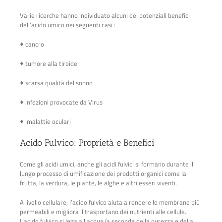
Varie ricerche hanno individuato alcuni dei potenziali benefici
dell’acido umico nei seguenti casi :
♦ cancro
♦ tumore alla tiroide
♦ scarsa qualità del sonno
♦ infezioni provocate da Virus
♦ malattie oculari
Acido Fulvico
: Proprietà e Benefici
Come gli acidi umici, anche gli acidi fulvici si formano durante il
lungo processo di umificazione dei prodotti organici come la
frutta, la verdura, le piante, le alghe e altri esseri viventi.
A livello cellulare, l’acido fulvico aiuta a rendere le membrane più
permeabili e migliora il trasportano dei nutrienti alle cellule.
L’acido fulvico si lega all’acqua (a seconda della purezza e della